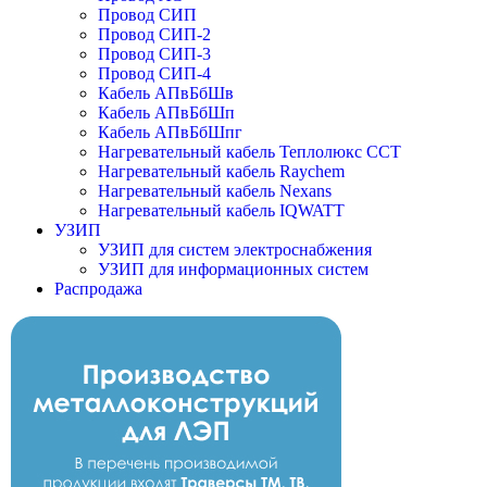
Провод СИП
Провод СИП-2
Провод СИП-3
Провод СИП-4
Кабель АПвБбШв
Кабель АПвБбШп
Кабель АПвБбШпг
Нагревательный кабель Теплолюкс ССТ
Нагревательный кабель Raychem
Нагревательный кабель Nexans
Нагревательный кабель IQWATT
УЗИП
УЗИП для систем электроснабжения
УЗИП для информационных систем
Распродажа