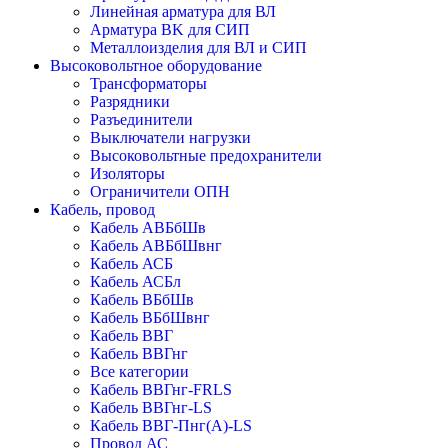
Линейная арматура для ВЛ
Арматура BK для СИП
Металлоизделия для ВЛ и СИП
Высоковольтное оборудование
Трансформаторы
Разрядники
Разъединители
Выключатели нагрузки
Высоковольтные предохранители
Изоляторы
Ограничители ОПН
Кабель, провод
Кабель АВБбШв
Кабель АВБбШвнг
Кабель АСБ
Кабель АСБл
Кабель ВБбШв
Кабель ВБбШвнг
Кабель ВВГ
Кабель ВВГнг
Все категории
Кабель ВВГнг-FRLS
Кабель ВВГнг-LS
Кабель ВВГ-Пнг(А)-LS
Провод АС