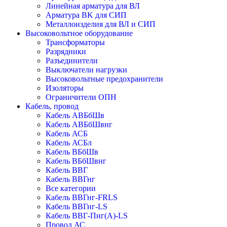
Линейная арматура для ВЛ
Арматура BK для СИП
Металлоизделия для ВЛ и СИП
Высоковольтное оборудование
Трансформаторы
Разрядники
Разъединители
Выключатели нагрузки
Высоковольтные предохранители
Изоляторы
Ограничители ОПН
Кабель, провод
Кабель АВБбШв
Кабель АВБбШвнг
Кабель АСБ
Кабель АСБл
Кабель ВБбШв
Кабель ВБбШвнг
Кабель ВВГ
Кабель ВВГнг
Все категории
Кабель ВВГнг-FRLS
Кабель ВВГнг-LS
Кабель ВВГ-Пнг(А)-LS
Провод АС