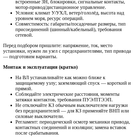
встроенные ЗН, блокировки, сигнальные контакты,
мотор-привод/дистанционное управление.
Условия: климат У/УХЛ, ветер/гололёд, высота над
уровнем моря, ресурс операций.
Совместимость: габариты/посадочные размеры, тип
присоединений (шинный/кабельный), требования
сетевой.
Перед подбором пришлите: напряжение, ток, место
установки, нужен ли узел с предохранителями, тип привода
— подготовим варианты.
Монтаж и эксплуатация (кратко)
На ВЛ устанавливайте как можно ближе к
защищаемому узлу; заземляющий спуск — короткий и
прямой.
Соблюдайте электрические расстояния, моменты
затяжки контактов, требования ПУЭ/ПТЭЭП.
Не отключайте КЗ обычным выключателем нагрузки
без предохранителей — для КЗ применяйте ВНП или
силовые выключатели.
Регламент: периодический осмотр механики привода,
контактных соединений и изоляции; замена вставок
после срабатывания.