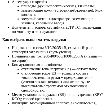
Аксессуары и крепёж
приводы (ручные/электрические), тяги/валы;
заземляющие ножи (встроенные/отдельные), блок-
контакты;
хомуты/пластины для траверс, заземляющие
зажимы, кабельные вводы.
Документы: паспорт, сертификаты/ТР ТС, инструкция
по монтажу и эксплуатации.
Как выбрать выключатель нагрузки
Напряжение и сеть: 6/10/20/35 кВ, схема нейтрали,
категория загрязнения (путь утечки).
Номинальный ток: 200/400/630/1000/1250 А (и выше —
по серии).
Коммутационная способность:
отключение тока нагрузки (In) — обязательно;
отключение токов КЗ — только в составе
«выключатель нагрузки + предохранители»
(уточнить класс вставок) или используйте
выключатель с требуемой отключающей
способностью.
Место установки: наружная (ВЛ) или внутренняя (КРУ/
КСО); способ крепления.
Функции: 3-позиционный аппарат (вкл-откл-земля),