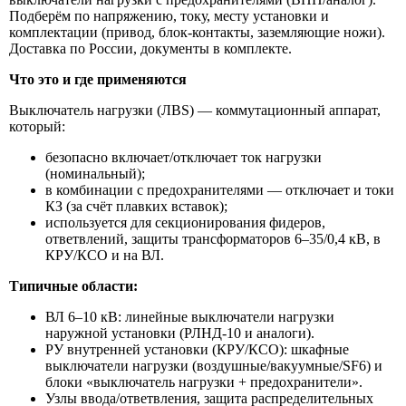
Подберём по напряжению, току, месту установки и
комплектации (привод, блок-контакты, заземляющие ножи).
Доставка по России, документы в комплекте.
Что это и где применяются
Выключатель нагрузки (ЛВS) — коммутационный аппарат,
который:
безопасно включает/отключает ток нагрузки
(номинальный);
в комбинации с предохранителями — отключает и токи
КЗ (за счёт плавких вставок);
используется для секционирования фидеров,
ответвлений, защиты трансформаторов 6–35/0,4 кВ, в
КРУ/КСО и на ВЛ.
Типичные области:
ВЛ 6–10 кВ: линейные выключатели нагрузки
наружной установки (РЛНД-10 и аналоги).
РУ внутренней установки (КРУ/КСО): шкафные
выключатели нагрузки (воздушные/вакуумные/SF6) и
блоки «выключатель нагрузки + предохранители».
Узлы ввода/ответвления, защита распределительных