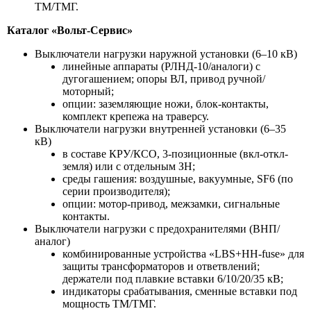
ТМ/ТМГ.
Каталог «Вольт-Сервис»
Выключатели нагрузки наружной установки (6–10 кВ)
линейные аппараты (РЛНД-10/аналоги) с
дугогашением; опоры ВЛ, привод ручной/
моторный;
опции: заземляющие ножи, блок-контакты,
комплект крепежа на траверсу.
Выключатели нагрузки внутренней установки (6–35
кВ)
в составе КРУ/КСО, 3-позиционные (вкл-откл-
земля) или с отдельным ЗН;
среды гашения: воздушные, вакуумные, SF6 (по
серии производителя);
опции: мотор-привод, межзамки, сигнальные
контакты.
Выключатели нагрузки с предохранителями (ВНП/
аналог)
комбинированные устройства «LBS+HH-fuse» для
защиты трансформаторов и ответвлений;
держатели под плавкие вставки 6/10/20/35 кВ;
индикаторы срабатывания, сменные вставки под
мощность ТМ/ТМГ.