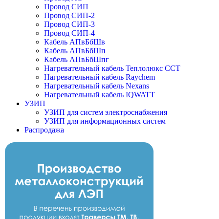
Провод СИП
Провод СИП-2
Провод СИП-3
Провод СИП-4
Кабель АПвБбШв
Кабель АПвБбШп
Кабель АПвБбШпг
Нагревательный кабель Теплолюкс ССТ
Нагревательный кабель Raychem
Нагревательный кабель Nexans
Нагревательный кабель IQWATT
УЗИП
УЗИП для систем электроснабжения
УЗИП для информационных систем
Распродажа