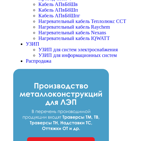
Кабель АПвБбШв
Кабель АПвБбШп
Кабель АПвБбШпг
Нагревательный кабель Теплолюкс ССТ
Нагревательный кабель Raychem
Нагревательный кабель Nexans
Нагревательный кабель IQWATT
УЗИП
УЗИП для систем электроснабжения
УЗИП для информационных систем
Распродажа