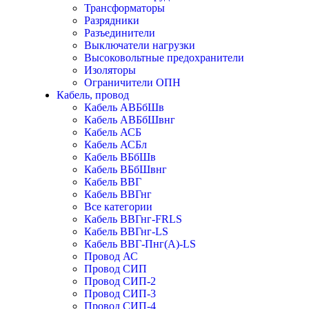
Трансформаторы
Разрядники
Разъединители
Выключатели нагрузки
Высоковольтные предохранители
Изоляторы
Ограничители ОПН
Кабель, провод
Кабель АВБбШв
Кабель АВБбШвнг
Кабель АСБ
Кабель АСБл
Кабель ВБбШв
Кабель ВБбШвнг
Кабель ВВГ
Кабель ВВГнг
Все категории
Кабель ВВГнг-FRLS
Кабель ВВГнг-LS
Кабель ВВГ-Пнг(А)-LS
Провод АС
Провод СИП
Провод СИП-2
Провод СИП-3
Провод СИП-4