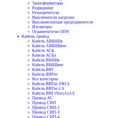
Трансформаторы
Разрядники
Разъединители
Выключатели нагрузки
Высоковольтные предохранители
Изоляторы
Ограничители ОПН
Кабель, провод
Кабель АВБбШв
Кабель АВБбШвнг
Кабель АСБ
Кабель АСБл
Кабель ВБбШв
Кабель ВБбШвнг
Кабель ВВГ
Кабель ВВГнг
Все категории
Кабель ВВГнг-FRLS
Кабель ВВГнг-LS
Кабель ВВГ-Пнг(А)-LS
Провод АС
Провод СИП
Провод СИП-2
Провод СИП-3
Провод СИП-4