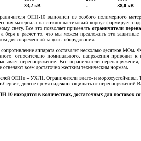
33,2 кВ
-
38,0 кВ
граничителя ОПН-10 выполнен из особого полимерного матер
есения материала на стеклопластиковый корпус формирует над
ному свету. Все это позволяет применять
ограничители перена
, а беря в расчет то, что мы можем предложить эти защитные
ром для современной защиты оборудования.
сопротивление аппарата составляет несколько десятков МОм. Фа
очного, относительно номинального, напряжения приводит к
расывает перенапряжение. Все ограничители перенапряжения,
е отвечают всем достаточно жестким техническим нормам.
елей ОПНп – УХЛ1. Ограничители влаго- и морозоустойчивы. Т
т-Сервис, долгое время надежно защищать от перенапряжений В
ПН-10 находятся в количествах, достаточных для поставок с