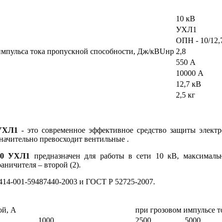
10 кВ
УХЛ1
ОПН - 10/12,
 импульса тока пропускной способности, Дж/кВUнр
2,8
550 А
10000 А
12,7 кВ
2,5 кг
 УХЛ1
- это современное эффективное средство защиты элект
начительно превосходит вентильные .
550 УХЛ1
предназначен для работы в сети 10 кВ, максималь
аничителя – второй (2).
14-001-59487440-2003 и ГОСТ Р 52725-2007.
ой, А
при грозовом импульсе т
1000
2500
5000