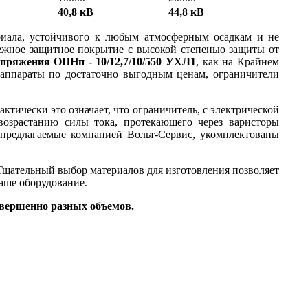
40,8 кВ
44,8 кВ
иала, устойчивого к любым атмосферным осадкам и не
ежное защитное покрытие с высокой степенью защиты от
пряжения ОПНп - 10/12,7/10/550 УХЛ1
, как на Крайнем
 аппараты по достаточно выгодным ценам, ограничители
ктически это означает, что ограничитель, с электрической
 возрастанию силы тока, протекающего через варисторы
 предлагаемые компанией Вольт-Сервис, укомплектованы
щательный выбор материалов для изготовления позволяет
аше оборудование.
овершенно разных объемов.