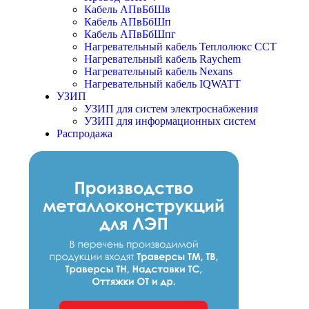
Кабель АПвБбШв
Кабель АПвБбШп
Кабель АПвБбШпг
Нагревательный кабель Теплолюкс ССТ
Нагревательный кабель Raychem
Нагревательный кабель Nexans
Нагревательный кабель IQWATT
УЗИП
УЗИП для систем электроснабжения
УЗИП для информационных систем
Распродажа