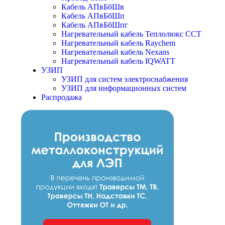
Кабель АПвБбШв
Кабель АПвБбШп
Кабель АПвБбШпг
Нагревательный кабель Теплолюкс ССТ
Нагревательный кабель Raychem
Нагревательный кабель Nexans
Нагревательный кабель IQWATT
УЗИП
УЗИП для систем электроснабжения
УЗИП для информационных систем
Распродажа