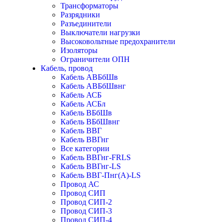
Трансформаторы
Разрядники
Разъединители
Выключатели нагрузки
Высоковольтные предохранители
Изоляторы
Ограничители ОПН
Кабель, провод
Кабель АВБбШв
Кабель АВБбШвнг
Кабель АСБ
Кабель АСБл
Кабель ВБбШв
Кабель ВБбШвнг
Кабель ВВГ
Кабель ВВГнг
Все категории
Кабель ВВГнг-FRLS
Кабель ВВГнг-LS
Кабель ВВГ-Пнг(А)-LS
Провод АС
Провод СИП
Провод СИП-2
Провод СИП-3
Провод СИП-4