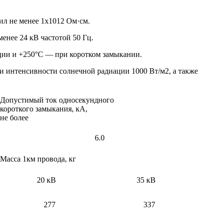
л не менее 1х1012 Ом·см.
енее 24 кВ частотой 50 Гц.
ции и +250°С — при коротком замыкании.
и интенсивности солнечной радиации 1000 Вт/м2, а также
Допустимый ток односекундного
короткого замыкания, кА,
не более
6.0
Масса 1км провода, кг
20 кВ
35 кВ
277
337