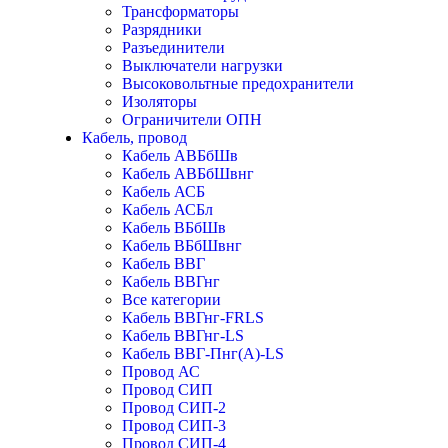
Трансформаторы
Разрядники
Разъединители
Выключатели нагрузки
Высоковольтные предохранители
Изоляторы
Ограничители ОПН
Кабель, провод
Кабель АВБбШв
Кабель АВБбШвнг
Кабель АСБ
Кабель АСБл
Кабель ВБбШв
Кабель ВБбШвнг
Кабель ВВГ
Кабель ВВГнг
Все категории
Кабель ВВГнг-FRLS
Кабель ВВГнг-LS
Кабель ВВГ-Пнг(А)-LS
Провод АС
Провод СИП
Провод СИП-2
Провод СИП-3
Провод СИП-4