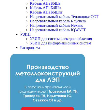
Кабель АПвБбШв
Кабель АПвБбШп
Кабель АПвБбШпг
Нагревательный кабель Теплолюкс ССТ
Нагревательный кабель Raychem
Нагревательный кабель Nexans
Нагревательный кабель IQWATT
УЗИП
УЗИП для систем электроснабжения
УЗИП для информационных систем
Распродажа