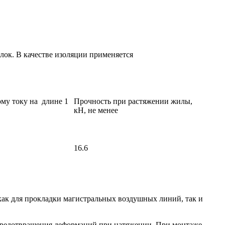
ок. В качестве изоляции применяется
му току на длине 1
Прочность при растяжении жилы,
кН, не менее
16.6
как для прокладки магистральных воздушных линий, так и
 предотвращения деформаций при натяжении. При монтаже