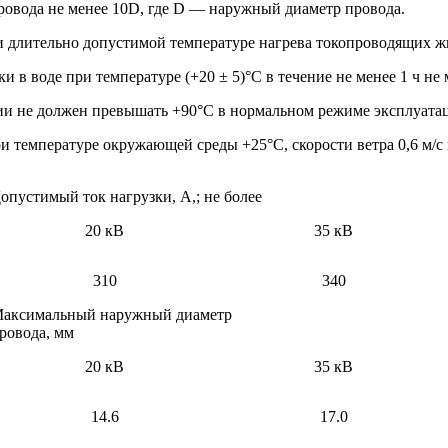
ровода не менее 10D, где D — наружный диаметр провода.
 длительно допустимой температуре нагрева токопроводящих жи
 воде при температуре (+20 ± 5)°С в течение не менее 1 ч не м
и не должен превышать +90°С в нормальном режиме эксплуата
 температуре окружающей среды +25°С, скорости ветра 0,6 м/с 
опустимый ток нагрузки, А,; не более
20 кВ
35 кВ
310
340
аксимальный наружный диаметр
ровода, мм
20 кВ
35 кВ
14.6
17.0