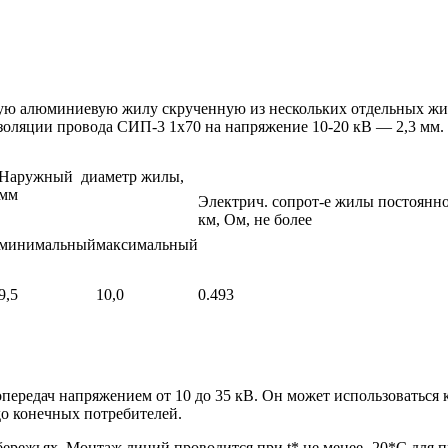
ную алюминиевую жилу скрученную из нескольких отдельных жил
оляции провода СИП-3 1х70 на напряжение 10-20 кВ — 2,3 мм.
Наружный диаметр жилы,
мм
Электрич. сопрот-е жилы постоянно
км, Ом, не более
минимальный
максимальный
9,5
10,0
0.493
передач напряжением от 10 до 35 кВ. Он может использоваться 
до конечных потребителей.
ережьях. Монтаж линий проводится при t* не менее -20*С для