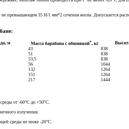
 не превышающем 35 Н/1 мм*2 сечения жилы. Допускается ра
бане:
*
да, м
Высота
Масса барабана с обшивкой
, кг
43
838
51
838
53,5
838
56
1044
132
1264
151
1264
217
1444
реды от -60°С до +50°С.
нечного излучения.
щей среды не ниже -20°С.