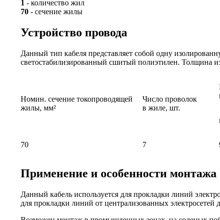
1
- количество жил
70
- сечение жилы
Устройство провода
Данный тип кабеля представляет собой одну изолирован
светостабилизированный сшитый полиэтилен. Толщина из
Номин. сечение токопроводящей
Число проволок
жилы, мм²
в жиле, шт.
70
7
Применение и особенности монтажа
Данный кабель используется для прокладки линий электро
для прокладки линий от централизованных электросетей 
Возможен монтаж в промышленных зонах, на соленых поб