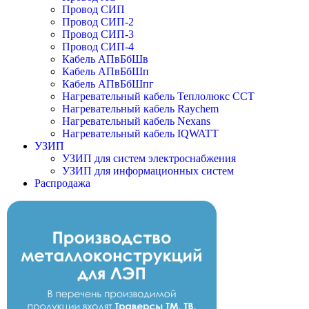
Провод СИП
Провод СИП-2
Провод СИП-3
Провод СИП-4
Кабель АПвБбШв
Кабель АПвБбШп
Кабель АПвБбШпг
Нагревательный кабель Теплолюкс ССТ
Нагревательный кабель Raychem
Нагревательный кабель Nexans
Нагревательный кабель IQWATT
УЗИП
УЗИП для систем электроснабжения
УЗИП для информационных систем
Распродажа