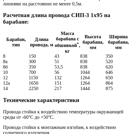
линиями на расстоянии не менее 0,5м.
Расчетная длина провода СИП-3 1х95 на
барабане:
Масса
Высота
Ширина
барабана с
Барабан,
Длина
барабана,
барабана,
*
тип
провода, м
обшивкой
,
мм
мм
кг
8
150
43
838
350
8а
300
51
838
520
8б
350
53,5
838
620
10
700
56
1044
646
12
1150
132
1264
650
12а
1650
151
1264
864
14
2250
217
1444
875
Технические характеристики
Провода стойки к воздействию температуры окружающей
среды от -60°С до +50°С.
Провода стойки к монтажным изгибам, к воздействию
солнечного излучения.