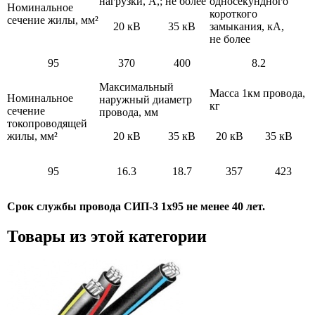
нагрузки, А,; не более
односекундного
Номинальное
короткого
сечение жилы, мм²
20 кВ
35 кВ
замыкания, кА,
не более
95
370
400
8.2
Максимальный
Масса 1км провода,
Номинальное
наружный диаметр
кг
сечение
провода, мм
токопроводящей
жилы, мм²
20 кВ
35 кВ
20 кВ
35 кВ
95
16.3
18.7
357
423
Срок службы провода СИП-3 1х95 не менее 40 лет.
Товары из этой категории