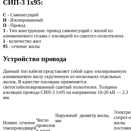
СИП-3 1х95:
С
- Самонесущий
И
- Изолированный
П
- Провод
3
- Тип конструкции: провод самонесущий с жилой из
алюминиевого сплава с изоляцией из сшитого полиэтилена
1
- количество жил
95
- сечение жилы
Устройство провода
Данный тип кабеля представляет собой одну изолированную
алюминиевую жилу скрученную из нескольких отдельных
жилок. В качестве изоляции применяется
светостабилизированный сшитый полиэтилен. Толщина
изоляции провода СИП-3 1х95 на напряжение 10-20 кВ — 2,3
мм.
Электри
Наружный диаметр жилы,
сопрот-е
Число
мм
Номин. сечение
жилы
проволок
токопроводящей
постоян
в жиле,