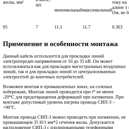
жилы, мм²
току на
шт.
длине 1 
минимальный
максимальный
Ом, не б
95
7
11.1
11.7
0.363
Применение и особенности монтажа
Данный кабель используется для прокладки линий
электропередач напряжением от 10 до 35 кВ. Он может
использоваться как для прокладки магистральных воздушных
линий, так и для прокладки линий от централизованных
электросетей до конечных потребителей.
Возможен монтаж в промышленных зонах, на соленых
побережьях. Монтаж линий проводится при t* не менее
-20*С для предотвращения деформаций при натяжении. При
монтаже допустимый уровень нагрева провода СИП-3 –
+90°C.
Монтаж провода СИП-3 можно проводить при натяжении, не
превышающем 35 Н/1 мм*2 сечения жилы. Допускается
расположение СИП-3 с изолированными телефонными