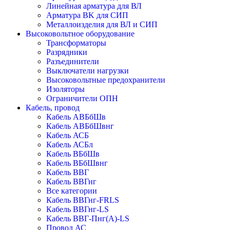
Линейная арматура для ВЛ
Арматура BK для СИП
Металлоизделия для ВЛ и СИП
Высоковольтное оборудование
Трансформаторы
Разрядники
Разъединители
Выключатели нагрузки
Высоковольтные предохранители
Изоляторы
Ограничители ОПН
Кабель, провод
Кабель АВБбШв
Кабель АВБбШвнг
Кабель АСБ
Кабель АСБл
Кабель ВБбШв
Кабель ВБбШвнг
Кабель ВВГ
Кабель ВВГнг
Все категории
Кабель ВВГнг-FRLS
Кабель ВВГнг-LS
Кабель ВВГ-Пнг(А)-LS
Провод АС