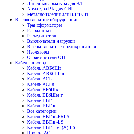
Линейная арматура для ВЛ
Арматура BK для СИП
Металлоизделия для ВЛ и СИП
Высоковольтное оборудование
Трансформаторы
Разрядники
Разъединители
Выключатели нагрузки
Высоковольтные предохранители
Изоляторы
Ограничители ОПН
Кабель, провод
Кабель АВБбШв
Кабель АВБбШвнг
Кабель АСБ
Кабель АСБл
Кабель ВБбШв
Кабель ВБбШвнг
Кабель ВВГ
Кабель ВВГнг
Все категории
Кабель ВВГнг-FRLS
Кабель ВВГнг-LS
Кабель ВВГ-Пнг(А)-LS
Провод АС