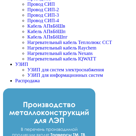
Провод СИП
Провод СИП-2
Провод СИП-3
Провод СИП-4
Кабель АПвБбШв
Кабель АПвБбШп
Кабель АПвБбШпг
Нагревательный кабель Теплолюкс ССТ
Нагревательный кабель Raychem
Нагревательный кабель Nexans
Нагревательный кабель IQWATT
УЗИП
УЗИП для систем электроснабжения
УЗИП для информационных систем
Распродажа