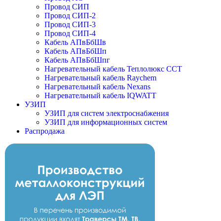
Провод СИП
Провод СИП-2
Провод СИП-3
Провод СИП-4
Кабель АПвБбШв
Кабель АПвБбШп
Кабель АПвБбШпг
Нагревательный кабель Теплолюкс ССТ
Нагревательный кабель Raychem
Нагревательный кабель Nexans
Нагревательный кабель IQWATT
УЗИП
УЗИП для систем электроснабжения
УЗИП для информационных систем
Распродажа