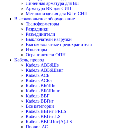
Линейная арматура для ВЛ
Арматура BK для СИП
Металлоизделия для ВЛ и СИП
Высоковольтное оборудование
Трансформаторы
Разрядники
Разъединители
Выключатели нагрузки
Высоковольтные предохранители
Изоляторы
Ограничители ОПН
Кабель, провод
Кабель АВБбШв
Кабель АВБбШвнг
Кабель АСБ
Кабель АСБл
Кабель ВБбШв
Кабель ВБбШвнг
Кабель ВВГ
Кабель ВВГнг
Все категории
Кабель ВВГнг-FRLS
Кабель ВВГнг-LS
Кабель ВВГ-Пнг(А)-LS
Провод АС