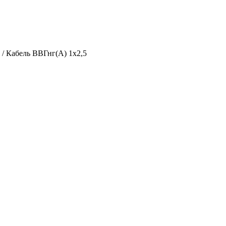
г
/
Кабель ВВГнг(А) 1х2,5