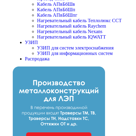
Кабель АПвБбШв
Кабель АПвБбШп
Кабель АПвБбШпг
Нагревательный кабель Теплолюкс ССТ
Нагревательный кабель Raychem
Нагревательный кабель Nexans
Нагревательный кабель IQWATT
УЗИП
УЗИП для систем электроснабжения
УЗИП для информационных систем
Распродажа