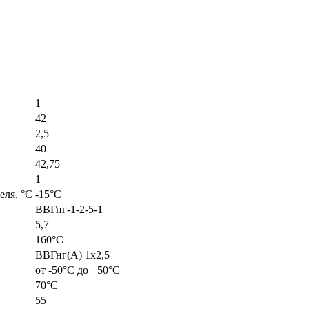
1
42
2,5
40
42,75
1
еля, °С
-15°С
ВВГнг-1-2-5-1
5,7
160°С
ВВГнг(А) 1х2,5
от -50°С до +50°С
70°С
55