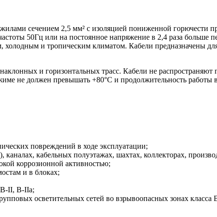
илами сечением 2,5 мм² с изоляцией пониженной горючести пре
частоты 50Гц или на постоянное напряжение в 2,4 раза больше 
, холодным и тропическим климатом. Кабели предназначены для 
 наклонных и горизонтальных трасс. Кабели не распространяют
ме не должен превышать +80°С и продолжительность работы в а
анических повреждений в ходе эксплуатации;
), каналах, кабельных полуэтажах, шахтах, коллекторах, произ
сокой коррозионной активностью;
остам и в блоках;
-II, В-IIа;
упповых осветительных сетей во взрывоопасных зонах класса В