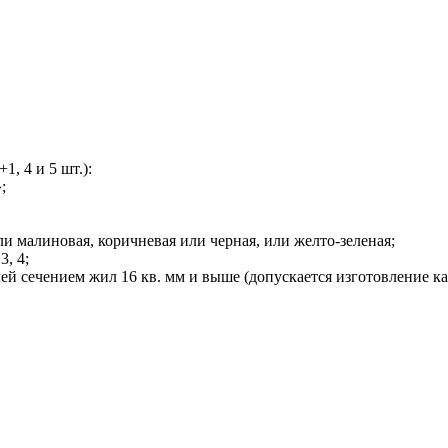
1, 4 и 5 шт.):
;
или малиновая, коричневая или черная, или желто-зеленая;
3, 4;
й сечением жил 16 кв. мм и выше (допускается изготовление ка