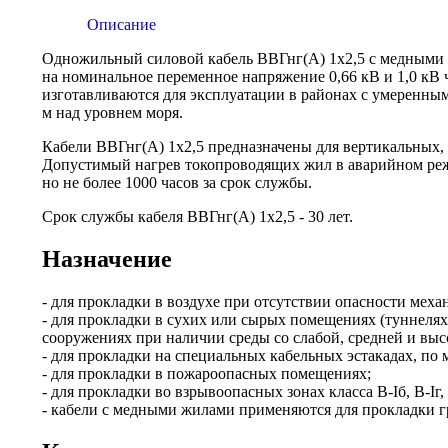
Описание
Одножильный силовой кабель ВВГнг(А) 1х2,5 с медными ж
на номинальное переменное напряжение 0,66 кВ и 1,0 кВ 
изготавливаются для эксплуатации в районах с умеренным
м над уровнем моря.
Кабели ВВГнг(А) 1х2,5 предназначены для вертикальных,
Допустимый нагрев токопроводящих жил в аварийном режи
но не более 1000 часов за срок службы.
Срок службы кабеля ВВГнг(А) 1х2,5 - 30 лет.
Назначение
- для прокладки в воздухе при отсутствии опасности мех
- для прокладки в сухих или сырых помещениях (туннелях
сооружениях при наличии среды со слабой, средней и вы
- для прокладки на специальных кабельных эстакадах, по м
- для прокладки в пожароопасных помещениях;
- для прокладки во взрывоопасных зонах класса B-Iб, B-Iг, В
- кабели с медными жилами применяются для прокладки гр