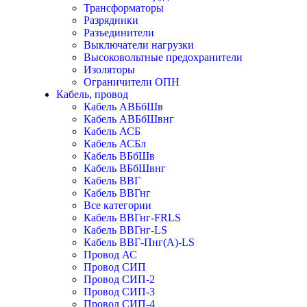
Трансформаторы
Разрядники
Разъединители
Выключатели нагрузки
Высоковольтные предохранители
Изоляторы
Ограничители ОПН
Кабель, провод
Кабель АВБбШв
Кабель АВБбШвнг
Кабель АСБ
Кабель АСБл
Кабель ВБбШв
Кабель ВБбШвнг
Кабель ВВГ
Кабель ВВГнг
Все категории
Кабель ВВГнг-FRLS
Кабель ВВГнг-LS
Кабель ВВГ-Пнг(А)-LS
Провод АС
Провод СИП
Провод СИП-2
Провод СИП-3
Провод СИП-4