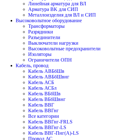
Линейная арматура для ВЛ
Арматура BK для СИП
Металлоизделия для ВЛ и СИП
Высоковольтное оборудование
Трансформаторы
Разрядники
Разъединители
Выключатели нагрузки
Высоковольтные предохранители
Изоляторы
Ограничители ОПН
Кабель, провод
Кабель АВБбШв
Кабель АВБбШвнг
Кабель АСБ
Кабель АСБл
Кабель ВБбШв
Кабель ВБбШвнг
Кабель ВВГ
Кабель ВВГнг
Все категории
Кабель ВВГнг-FRLS
Кабель ВВГнг-LS
Кабель ВВГ-Пнг(А)-LS
Провод АС