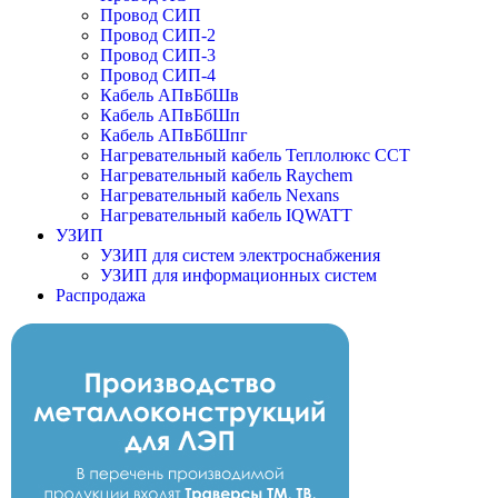
Провод СИП
Провод СИП-2
Провод СИП-3
Провод СИП-4
Кабель АПвБбШв
Кабель АПвБбШп
Кабель АПвБбШпг
Нагревательный кабель Теплолюкс ССТ
Нагревательный кабель Raychem
Нагревательный кабель Nexans
Нагревательный кабель IQWATT
УЗИП
УЗИП для систем электроснабжения
УЗИП для информационных систем
Распродажа