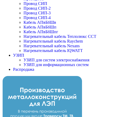
Провод СИП
Провод СИП-2
Провод СИП-3
Провод СИП-4
Кабель АПвБбШв
Кабель АПвБбШп
Кабель АПвБбШпг
Нагревательный кабель Теплолюкс ССТ
Нагревательный кабель Raychem
Нагревательный кабель Nexans
Нагревательный кабель IQWATT
УЗИП
УЗИП для систем электроснабжения
УЗИП для информационных систем
Распродажа