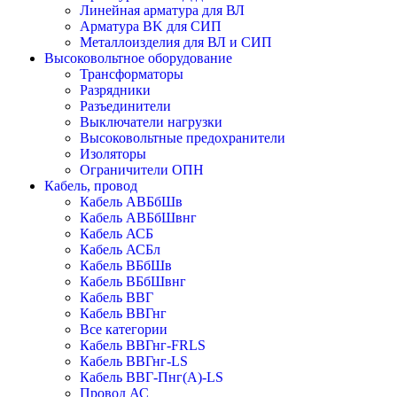
Линейная арматура для ВЛ
Арматура BK для СИП
Металлоизделия для ВЛ и СИП
Высоковольтное оборудование
Трансформаторы
Разрядники
Разъединители
Выключатели нагрузки
Высоковольтные предохранители
Изоляторы
Ограничители ОПН
Кабель, провод
Кабель АВБбШв
Кабель АВБбШвнг
Кабель АСБ
Кабель АСБл
Кабель ВБбШв
Кабель ВБбШвнг
Кабель ВВГ
Кабель ВВГнг
Все категории
Кабель ВВГнг-FRLS
Кабель ВВГнг-LS
Кабель ВВГ-Пнг(А)-LS
Провод АС