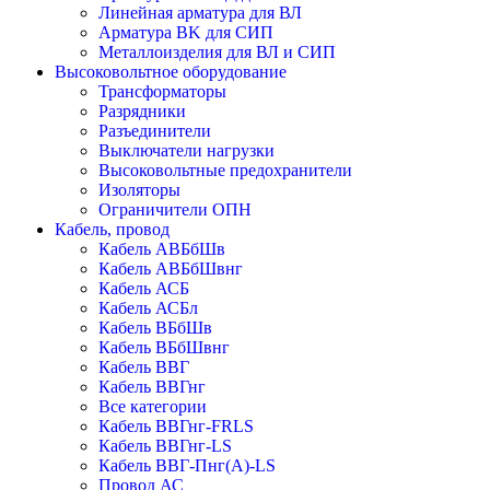
Линейная арматура для ВЛ
Арматура BK для СИП
Металлоизделия для ВЛ и СИП
Высоковольтное оборудование
Трансформаторы
Разрядники
Разъединители
Выключатели нагрузки
Высоковольтные предохранители
Изоляторы
Ограничители ОПН
Кабель, провод
Кабель АВБбШв
Кабель АВБбШвнг
Кабель АСБ
Кабель АСБл
Кабель ВБбШв
Кабель ВБбШвнг
Кабель ВВГ
Кабель ВВГнг
Все категории
Кабель ВВГнг-FRLS
Кабель ВВГнг-LS
Кабель ВВГ-Пнг(А)-LS
Провод АС