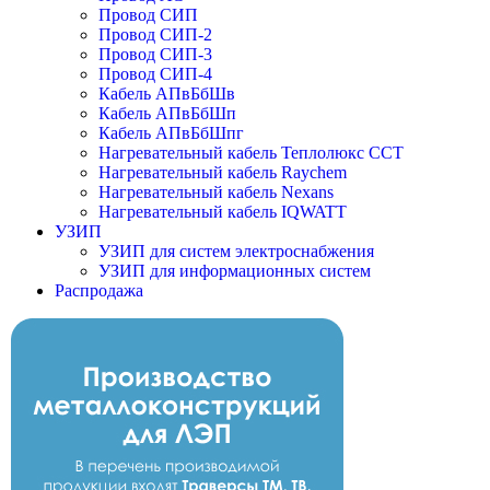
Провод СИП
Провод СИП-2
Провод СИП-3
Провод СИП-4
Кабель АПвБбШв
Кабель АПвБбШп
Кабель АПвБбШпг
Нагревательный кабель Теплолюкс ССТ
Нагревательный кабель Raychem
Нагревательный кабель Nexans
Нагревательный кабель IQWATT
УЗИП
УЗИП для систем электроснабжения
УЗИП для информационных систем
Распродажа