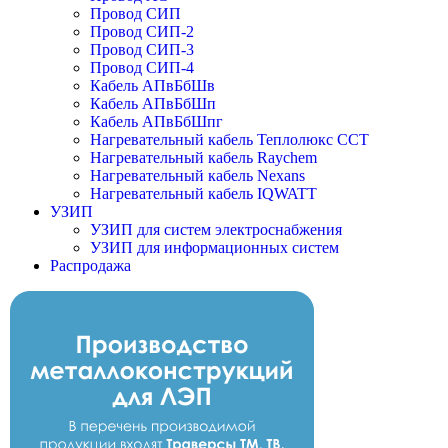
Провод СИП
Провод СИП-2
Провод СИП-3
Провод СИП-4
Кабель АПвБбШв
Кабель АПвБбШп
Кабель АПвБбШпг
Нагревательный кабель Теплолюкс ССТ
Нагревательный кабель Raychem
Нагревательный кабель Nexans
Нагревательный кабель IQWATT
УЗИП
УЗИП для систем электроснабжения
УЗИП для информационных систем
Распродажа