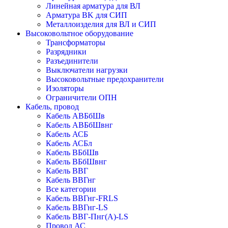
Линейная арматура для ВЛ
Арматура BK для СИП
Металлоизделия для ВЛ и СИП
Высоковольтное оборудование
Трансформаторы
Разрядники
Разъединители
Выключатели нагрузки
Высоковольтные предохранители
Изоляторы
Ограничители ОПН
Кабель, провод
Кабель АВБбШв
Кабель АВБбШвнг
Кабель АСБ
Кабель АСБл
Кабель ВБбШв
Кабель ВБбШвнг
Кабель ВВГ
Кабель ВВГнг
Все категории
Кабель ВВГнг-FRLS
Кабель ВВГнг-LS
Кабель ВВГ-Пнг(А)-LS
Провод АС