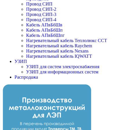
Провод СИП
Провод СИП-2
Провод СИП-3
Провод СИП-4
Кабель АПвБбШв
Кабель АПвБбШп
Кабель АПвБбШпг
Нагревательный кабель Теплолюкс ССТ
Нагревательный кабель Raychem
Нагревательный кабель Nexans
Нагревательный кабель IQWATT
УЗИП
УЗИП для систем электроснабжения
УЗИП для информационных систем
Распродажа