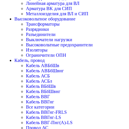
Линейная арматура для ВЛ
Арматура BK для СИП
Металлоизделия для ВЛ и СИП
Высоковольтное оборудование
Трансформаторы
Разрядники
Разъединители
Выключатели нагрузки
Высоковольтные предохранители
Изоляторы
Ограничители ОПН
Кабель, провод
Кабель АВБбШв
Кабель АВБбШвнг
Кабель АСБ
Кабель АСБл
Кабель ВБбШв
Кабель ВБбШвнг
Кабель ВВГ
Кабель ВВГнг
Все категории
Кабель ВВГнг-FRLS
Кабель ВВГнг-LS
Кабель ВВГ-Пнг(А)-LS
Провод АС